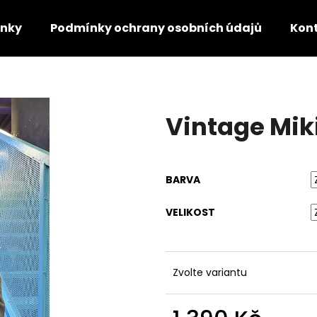
nky
Podmínky ochrany osobních údajů
Kon
Co potřebujete najít?
Vintage Mik
HLEDAT
BARVA
Doporučujeme
VELIKOST
Zvolte variantu