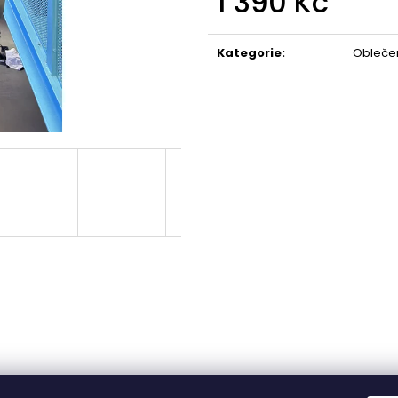
1 390 Kč
Měrná
cena:
Kategorie
:
Obleče