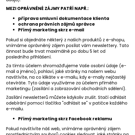
MEZI OPRÁVNĚNÉ ZÁJMY PATŘÍ NAPŘ.:
příprava smluvní dokumentace klienta
ochrana právních zájmů správce
Přímý marketing skrz e-mail
Pokud si objednáte některý z našich produktů z e-shopu,
vnímáme oprávněný zájem posílat vám newslettery. Tato
činnost bude trvat maximálně po dobu 5 let od
posledního přihlášení.
Za tímto účelem shromažďujeme Vaše osobní údaje (e-
mail a jméno), pohlaví, jaké stránky na našem webu
navštívíte, na co klikáte v e-mailu, kdy e-maily nejčastěji
otevíráte. Tyto údaje využíváme za účelem přímého
marketingu (zasílání a zobrazování obchodních sdělení).
Zasílání newsletterů můžete kdykoliv zrušit. Stačí odhlásit
odebírání pomocí tlačítka "odhlásit se" v patičce každého
e-mailu.
Přímý marketing skrz Facebook reklamu
Pokud navštívíte náš web, vnímáme oprávněný zájem
prostřednictvím souborů cookies sledovat, jaké stránky na