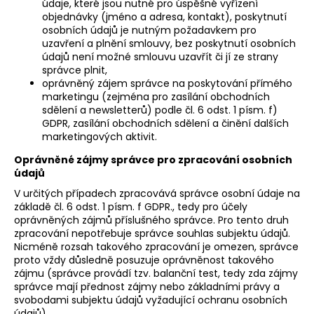
údaje, které jsou nutné pro úspěšné vyřízení
objednávky (jméno a adresa, kontakt), poskytnutí
osobních údajů je nutným požadavkem pro
uzavření a plnění smlouvy, bez poskytnutí osobních
údajů není možné smlouvu uzavřít či jí ze strany
správce plnit,
oprávněný zájem správce na poskytování přímého
marketingu (zejména pro zasílání obchodních
sdělení a newsletterů) podle čl. 6 odst. 1 písm. f)
GDPR, zasílání obchodních sdělení a činění dalších
marketingových aktivit.
Oprávněné zájmy správce pro zpracování osobních
údajů
V určitých případech zpracovává správce osobní údaje na
základě čl. 6 odst. 1 písm. f GDPR., tedy pro účely
oprávněných zájmů příslušného správce. Pro tento druh
zpracování nepotřebuje správce souhlas subjektu údajů.
Nicméně rozsah takového zpracování je omezen, správce
proto vždy důsledně posuzuje oprávněnost takového
zájmu (správce provádí tzv. balanční test, tedy zda zájmy
správce mají přednost zájmy nebo základními právy a
svobodami subjektu údajů vyžadující ochranu osobních
údajů).