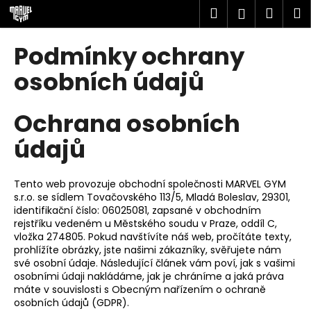
K
Přejít
Hledat
Náku
M
Přihlášen
na
o
obsah
Zpět
Zpět
košík
š
Podmínky ochrany
í
C
osobních údajů
k
o
p
Ochrana osobních
o
údajů
t
ř
e
Tento web provozuje obchodní společnosti
MARVEL GYM
s.r.o.
se sídlem Tovačovského 113/5
, Mladá Boleslav, 29301
,
b
identifikační číslo: 06025081, zapsané v obchodním
u
rejstříku vedeném u Městského soudu v Praze, oddíl C,
j
vložka 274805. Pokud navštívíte náš web, pročítáte texty,
prohlížíte obrázky, jste našimi zákazníky, svěřujete nám
e
své osobní údaje. Následující článek vám poví, jak s vašimi
t
osobními údaji nakládáme, jak je chráníme a jaká práva
e
máte v souvislosti s Obecným nařízením o ochraně
osobních údajů (GDPR).
n