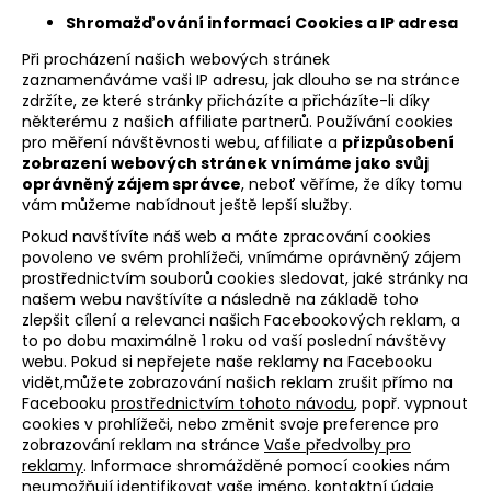
Shromažďování informací Cookies a IP adresa
Při procházení našich webových stránek
zaznamenáváme vaši IP adresu, jak dlouho se na stránce
zdržíte, ze které stránky přicházíte a přicházíte-li díky
některému z našich affiliate partnerů. Používání cookies
pro měření návštěvnosti webu, affiliate a
přizpůsobení
zobrazení webových stránek vnímáme jako svůj
oprávněný zájem správce
, neboť věříme, že díky tomu
vám můžeme nabídnout ještě lepší služby.
Pokud navštívíte náš web a máte zpracování cookies
povoleno ve svém prohlížeči, vnímáme oprávněný zájem
prostřednictvím souborů cookies sledovat, jaké stránky na
našem webu navštívíte a následně na základě toho
zlepšit cílení a relevanci našich Facebookových reklam, a
to po dobu maximálně 1 roku od vaší poslední návštěvy
webu. Pokud si nepřejete naše reklamy na Facebooku
vidět,můžete zobrazování našich reklam zrušit přímo na
Facebooku
prostřednictvím tohoto návodu
, popř. vypnout
cookies v prohlížeči, nebo změnit svoje preference pro
zobrazování reklam na stránce
Vaše předvolby pro
reklamy
. Informace shromážděné pomocí cookies nám
neumožňují identifikovat vaše jméno, kontaktní údaje