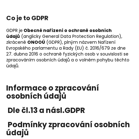
a
j
Co je to GDPR
í
t
GDPR je
Obecné nařízení o ochraně osobních
údajů
(anglicky General Data Protection Regulation),
?
zkráceně
ONOOÚ
(GDPR), plným názvem Nařízení
Evropského parlamentu a Rady (EU) č. 2016/679 ze dne
27. dubna 2016 o ochraně
fyzických osob
v souvislosti se
zpracováním
osobních údajů
a o volném pohybu těchto
údajů.
HLEDAT
Informace o zpracování
osobních údajů
D
o
Dle čl.13 a násl.GDPR
p
o
Podmínky zpracování osobních
r
údajů
u