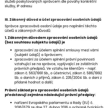
služeb poskytovaných správcem dle povahy konkrétní
služby, IP adresu
III. Zákonný důvod a účel zpracování osobních údajů
Správce zpracovává osobní údaje pro naplnění těchto
účelů a zákonných důvodů:
1. Zákonným důvodem zpracování osobních údajů
(bez souhlasu subjektu údajů) je
zpracování za účelem splnění smlouvy mezi vámi
(subjekt údajů) a Správcem;
zpracování za účelem splnění právní povinnosti
vztahující se na správce, vyplývající ze zvláštních
právních předpisů. Ve vztahu ke klientům - např.
zákon č. 563/1991 Sb., o účetnictví, zákon č. 586/1992
Sb. o daních z příjmů, zákon č. 235/2004 Sb. o dani z
přidané hodnot a další;
Právní základ pro zpracování osobních údajů
představují zejména následující právní předpisy:
nařízení Evropského parlamentu a Rady (EU) č.
2016/679 ze dne 27. dubna 2016 o ochraně fyzických