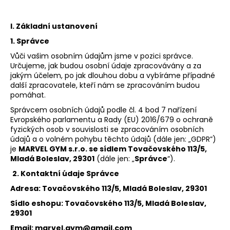
č
u
j
I. Základní ustanovení
e
1. Správce
m
Vůči vašim osobním údajům jsme v pozici správce.
e
Určujeme, jak budou osobní údaje zpracovávány a za
jakým účelem, po jak dlouhou dobu a vybíráme případné
další zpracovatele, kteří nám se zpracováním budou
pomáhat.
Správcem osobních údajů podle čl. 4 bod 7 nařízení
Evropského parlamentu a Rady (EU) 2016/679 o ochraně
fyzických osob v souvislosti se zpracováním osobních
údajů a o volném pohybu těchto údajů (dále jen: „GDPR”)
je
MARVEL GYM
s.r.o. se sídlem Tovačovského 113/5
,
Mladá Boleslav, 29301
(dále jen: „
Správce
“).
2. Kontaktní údaje Správce
Adresa: Tovačovského 113/5, Mladá Boleslav, 29301
Sídlo eshopu: Tovačovského 113/5, Mladá Boleslav,
29301
Email: marvel.gym@gmail.com