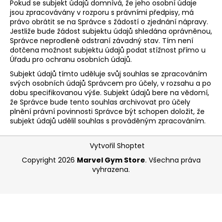
Pokud se subjekt údajů domnívá, že jeho osobní údaje
jsou zpracovávány v rozporu s právními předpisy, má
právo obrátit se na Správce s žádostí o zjednání nápravy.
Jestliže bude žádost subjektu údajů shledána oprávněnou,
Správce neprodleně odstraní závadný stav. Tím není
dotčena možnost subjektu údajů podat stížnost přímo u
Úřadu pro ochranu osobních údajů.
Subjekt údajů tímto uděluje svůj souhlas se zpracováním
svých osobních údajů Správcem pro účely, v rozsahu a po
dobu specifikovanou výše. Subjekt údajů bere na vědomí,
že Správce bude tento souhlas archivovat pro účely
plnění právní povinnosti Správce být schopen doložit, že
subjekt údajů udělil souhlas s prováděným zpracováním.
Z
Vytvořil Shoptet
á
Copyright 2026
Marvel Gym Store
. Všechna práva
p
vyhrazena.
a
t
í