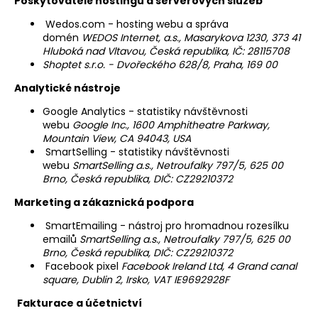
Poskytovatelé hostingu a serverových služeb
Wedos.com - hosting webu a správa
domén
WEDOS Internet, a.s., Masarykova 1230, 373 41
Hluboká nad Vltavou, Česká republika, IČ: 28115708
Shoptet s.r.o. -
Dvořeckého 628/8, Praha, 169 00
Analytické nástroje
Google Analytics - statistiky návštěvnosti
webu
Google Inc., 1600 Amphitheatre Parkway,
Mountain View, CA 94043, USA
SmartSelling - statistiky návštěvnosti
webu
SmartSelling a.s., Netroufalky 797/5, 625 00
Brno, Česká republika, DIČ: CZ29210372
Marketing a zákaznická podpora
SmartEmailing - nástroj pro hromadnou rozesílku
emailů
SmartSelling a.s., Netroufalky 797/5, 625 00
Brno, Česká republika, DIČ: CZ29210372
Facebook pixel
Facebook Ireland Ltd, 4 Grand canal
square, Dublin 2, Irsko, VAT IE9692928F
Fakturace a účetnictví