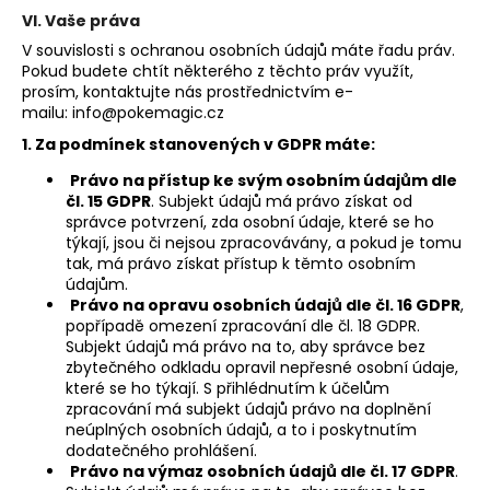
VI. Vaše práva
V souvislosti s ochranou osobních údajů máte řadu práv.
Pokud budete chtít některého z těchto práv využít,
prosím, kontaktujte nás prostřednictvím e-
mailu:
info@pokemagic.cz
1. Za podmínek stanovených v GDPR máte:
Právo na přístup ke svým osobním údajům dle
čl. 15 GDPR
. Subjekt údajů má právo získat od
správce potvrzení, zda osobní údaje, které se ho
týkají, jsou či nejsou zpracovávány, a pokud je tomu
tak, má právo získat přístup k těmto osobním
údajům.
Právo na opravu osobních údajů dle čl. 16 GDPR
,
popřípadě omezení zpracování dle čl. 18 GDPR.
Subjekt údajů má právo na to, aby správce bez
zbytečného odkladu opravil nepřesné osobní údaje,
které se ho týkají. S přihlédnutím k účelům
zpracování má subjekt údajů právo na doplnění
neúplných osobních údajů, a to i poskytnutím
dodatečného prohlášení.
Právo na výmaz osobních údajů dle čl. 17 GDPR
.