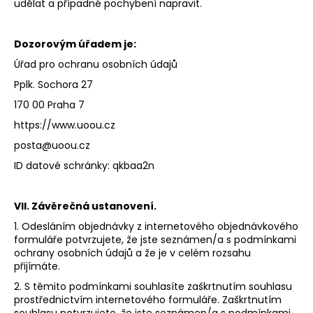
udělat a případné pochybení napravit.
Dozorovým úřadem je:
Úřad pro ochranu osobních údajů
Pplk. Sochora 27
170 00 Praha 7
https://www.uoou.cz
posta@uoou.cz
ID datové schránky: qkbaa2n
VII. Závěrečná ustanovení.
1. Odesláním objednávky z internetového objednávkového
formuláře potvrzujete, že jste seznámen/a s podmínkami
ochrany osobních údajů a že je v celém rozsahu
přijímáte.
2. S těmito podmínkami souhlasíte zaškrtnutím souhlasu
prostřednictvím internetového formuláře. Zaškrtnutím
souhlasu potvrzujete, že jste seznámen/a s podmínkami