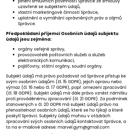
plnění smluvních povinností Správce ze smlouvy
uzavřené se subjektem údajů,
vlastní marketingové činnosti Správce,
uplatnění a vymáhání oprávněných práv a zájmů
Správce.
Předpokládaní příjemci Osobních údajů subjektu
údajů jsou zejména:
orgány veřejné správy,
provozovatelé poštovních služeb a služeb
elektronických komunikací,
pojišťovny, státní orgány, soudní orgány.
Subjekt údajů má právo požadovat od Správce přístup ke
svým osobním údajům (čl. 15 GDPR), jejich opravu nebo
výmaz (čl. 16 nebo čl. 17 GDPR), popř. omezení zpracování
(čl. 18 GDPR). Subjekt údajů má dále právo vznést námitku
proti prováděnému zpracování (čl. 21 GDPR). Za podmínek
stanovených v čl. 20 GDPR má subjekt údajů právo na
přenositelnost osobních údajů, které se ho týkají a které
poskytl Správci. Subjekty údajů mohou v otázkách
zpracování svých osobních údajů kontaktovat Správce, a
to na e-mailové adrese:
marvel.gym@gmail.com