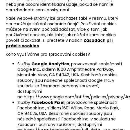
nebo jiné osobní identifikační údaje, pokud se nám je
nerozhodnete sami poskytnout.
Naše webové stránky lze procházet také v režimu, který
neumožňuje sbírání osobních údajů. Používání cookies
můžete na svém počítači zakázat. Více o tom, jak
používáme cookies, ale také, jak můžete sami cookies
povolit či zakázat, si přečtěte v našich
Zásadách při
práci s cookies
.
Koho využíváme pro zpracování cookies?
Služby
Google Analytics
, provozované společností
Google Inc., sídlem 1600 Amphitheatre Parkway,
Mountain View, CA 94043, USA. Sesbírané cookies
soubory jsou následně společností Google Inc. v
souladu se Zásadami ochrany soukromí,
dostupnými
na
https://www.google.com/intl/cs/policies/privacy/#
Služby
Facebook Pixel
, provozované společností
Facebook Inc., sídlem 1601 Willow Road, Menlo Park,
CA 94025, USA. Sesbírané cookies soubory jsou
následně společností Facebook Inc. v souladu se
Zásadami ochrany soukromí, dostupnými
na
https://www.facebook.com/full_data_use_policy