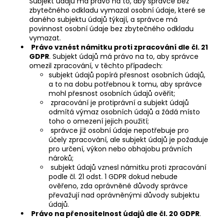
Subjekt údajů má právo na to, aby správce bez
zbytečného odkladu vymazal osobní údaje, které se
daného subjektu údajů týkají, a správce má
povinnost osobní údaje bez zbytečného odkladu
vymazat.
Právo vznést námitku proti zpracování dle čl. 21
GDPR
. Subjekt údajů má právo na to, aby správce
omezil zpracování, v těchto případech:
subjekt údajů popírá přesnost osobních údajů,
a to na dobu potřebnou k tomu, aby správce
mohl přesnost osobních údajů ověřit;
zpracování je protiprávní a subjekt údajů
odmítá výmaz osobních údajů a žádá místo
toho o omezení jejich použití;
správce již osobní údaje nepotřebuje pro
účely zpracování, ale subjekt údajů je požaduje
pro určení, výkon nebo obhajobu právních
nároků;
subjekt údajů vznesl námitku proti zpracování
podle čl. 21 odst. 1 GDPR dokud nebude
ověřeno, zda oprávněné důvody správce
převažují nad oprávněnými důvody subjektu
údajů.
Právo na přenositelnost údajů dle čl. 20 GDPR
.