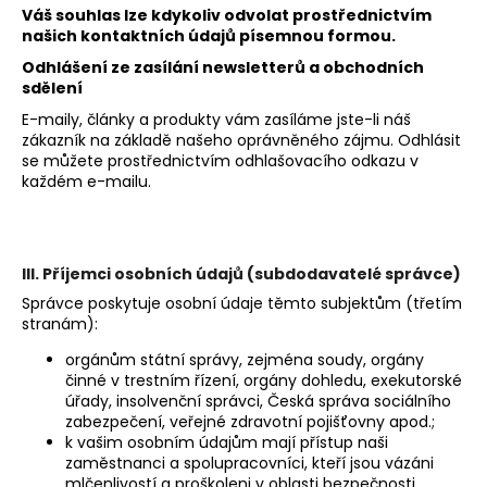
Váš souhlas lze kdykoliv odvolat prostřednictvím
našich kontaktních údajů písemnou formou.
Odhlášení ze zasílání newsletterů a obchodních
sdělení
E-maily, články a produkty vám zasíláme jste-li náš
zákazník na základě našeho oprávněného zájmu. Odhlásit
se můžete prostřednictvím odhlašovacího odkazu v
každém e-mailu.
III. Příjemci osobních údajů (subdodavatelé správce)
Správce poskytuje osobní údaje těmto subjektům (třetím
stranám):
orgánům státní správy, zejména soudy, orgány
činné v trestním řízení, orgány dohledu, exekutorské
úřady, insolvenční správci, Česká správa sociálního
zabezpečení, veřejné zdravotní pojišťovny apod.;
k vašim osobním údajům mají přístup naši
zaměstnanci a spolupracovníci, kteří jsou vázáni
mlčenlivostí a proškoleni v oblasti bezpečnosti