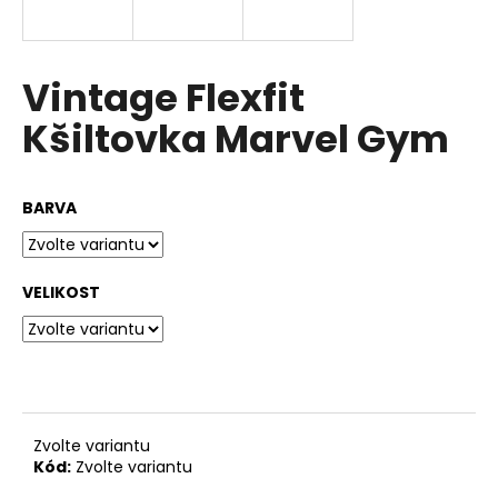
a
j
í
Vintage Flexfit
t
Kšiltovka Marvel Gym
?
BARVA
HLEDAT
VELIKOST
D
o
p
o
Zvolte variantu
r
Kód:
Zvolte variantu
u