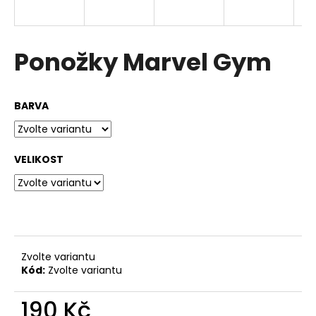
a
j
í
Ponožky Marvel Gym
t
?
BARVA
VELIKOST
HLEDAT
D
o
p
Zvolte variantu
o
Kód:
Zvolte variantu
r
u
190 Kč