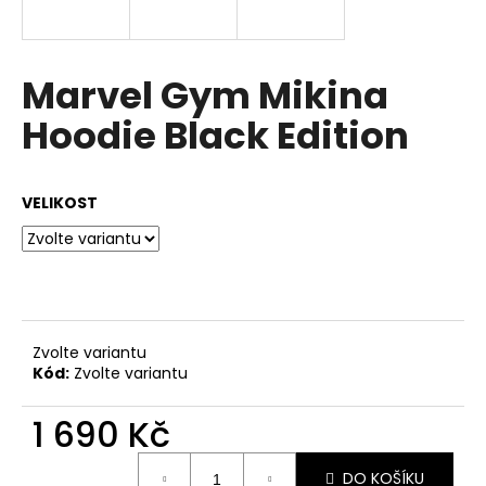
a
j
í
Marvel Gym Mikina
t
Hoodie Black Edition
?
VELIKOST
HLEDAT
D
Zvolte variantu
o
Kód:
Zvolte variantu
p
o
1 690 Kč
r
Měrná
u
DO KOŠÍKU
cena: