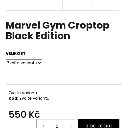
a
j
í
Marvel Gym Croptop
t
Black Edition
?
VELIKOST
HLEDAT
D
Zvolte variantu
o
Kód:
Zvolte variantu
p
o
550 Kč
r
Měrná
u
DO KOŠÍKU
cena: